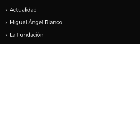
Actualidad
Miguel Ángel Blanco
La Fundación
Actividades
La FMAB en los medios
Hazte amigo
Contacto
FMAB
© 2020 • Developed by
Ixotype
•
Aviso legal
•
Política de
privacidad
•
Política de cookies