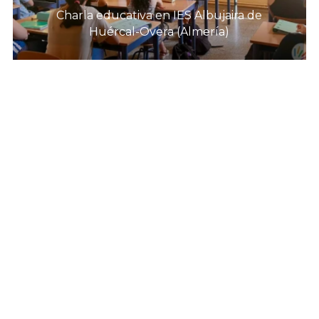
Charla educativa en IES Albujaira de
Huércal-Overa (Almería)