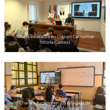
Charla educativa en Colegio Carmelitas
(Vitoria-Gasteiz)
Charla educativa en IES Albujaira de
Huércal-Overa (Almería)