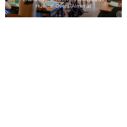
Huércal-Overa (Almería)