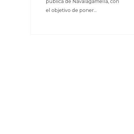
pública de Navalagamella, con
el objetivo de poner...
Paginación
de
entradas