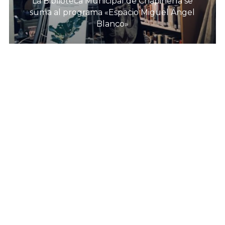
La Biblioteca Municipal de Chapinería se
suma al programa «Espacio Miguel Ángel
Blanco»