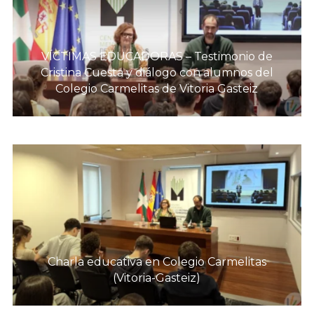
VÍCTIMAS EDUCADORAS – Testimonio de
Cristina Cuesta y diálogo con alumnos del
Colegio Carmelitas de Vitoria Gasteiz
Charla educativa en Colegio Carmelitas
(Vitoria-Gasteiz)