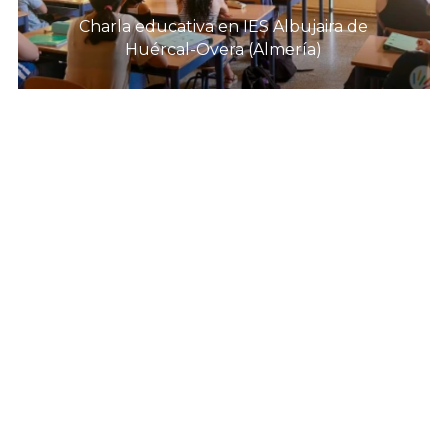
Charla educativa en IES Albujaira de
Huércal-Overa (Almería)