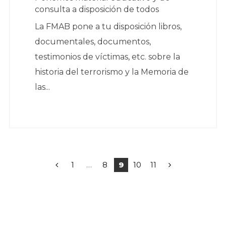
consulta a disposición de todos
La FMAB pone a tu disposición libros,
documentales, documentos,
testimonios de víctimas, etc. sobre la
historia del terrorismo y la Memoria de
las...
Paginación
1
…
8
9
10
11
de
entradas