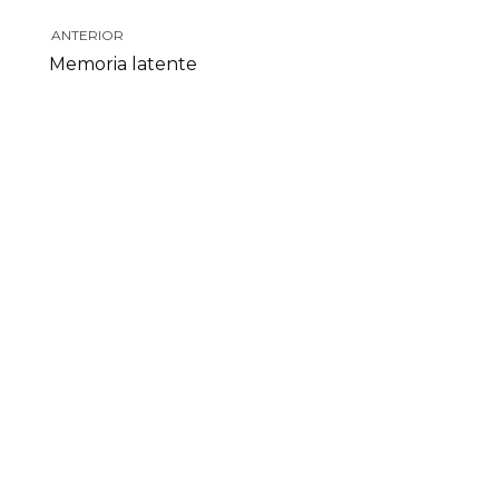
ANTERIOR
Memoria latente
INICIATIVA DE:
CON 