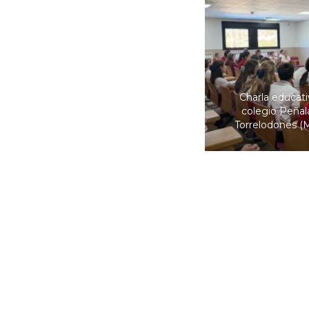
Charla educati
colegio Peñal
Torrelodones (M