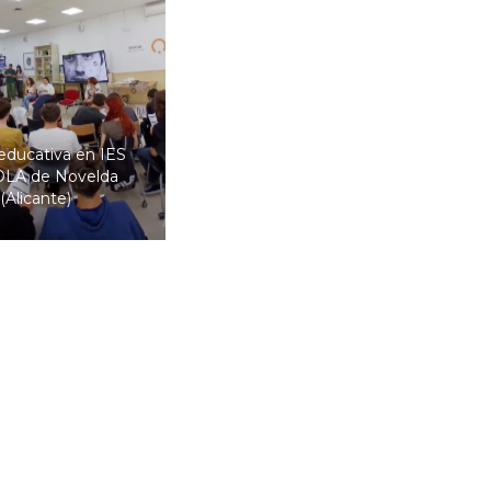
educativa en IES
LA de Novelda
(Alicante)