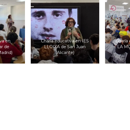
va en
Charla educativa en IES
Charla 
ar de
LLOIXA de San Juan
LA MO
adrid)
(Alicante)